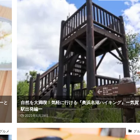
レーと
自然を大満喫！気軽に行ける『奥浜名湖ハイキング』ー気賀
駅出発編ー
2021年6月19日
グルメ
グ