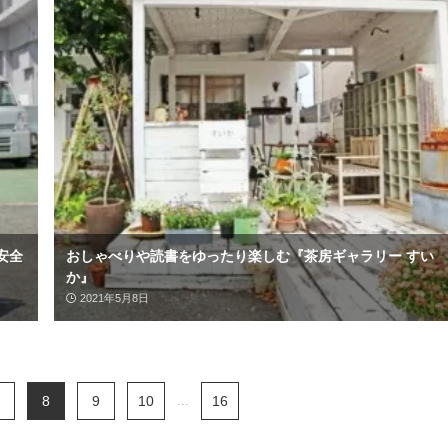
く安全
おしゃべりや読書をゆったり楽しむ『茶房ギャラリー すい
か』
2021年5月8日
8
9
10
...
16