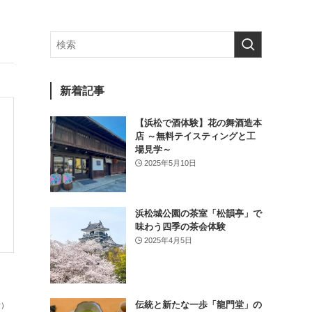
新着記事
【浜松で酒体験】花の舞酒造本
店 ～無料テイスティングと工
場見学～
2025年5月10日
浜松城公園の茶室「松韻亭」で
味わう四季の茶会体験
2025年4月5日
伝統と新たな一歩「龍門堂」の
験）