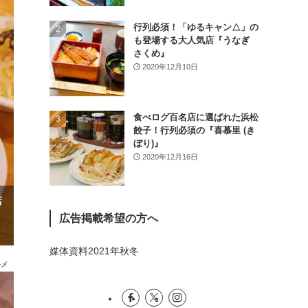
(26)
行列必須！「ゆるキャン△」の
(46)
も登場する大人気店『うなぎ
さくめ』
(1)
2020年12月10日
食べログ百名店に選ばれた浜松
餃子！行列必須の『喜慕里 (き
ぼり)』
2020年12月16日
店
広告掲載希望の方へ
媒体資料2021年秋冬
ルメ