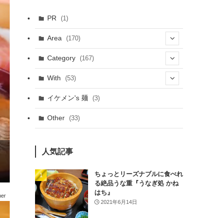
PR
(1)
Area
(170)
(1)
Category
(167)
(10)
(21)
With
(53)
(6)
(114)
(15)
イケメン's 麺
(3)
(20)
(48)
(43)
Other
(33)
(38)
(14)
(50)
(7)
(7)
人気記事
(31)
(11)
(49)
ちょっとリーズナブルに食べれ
る絶品うな重『うなぎ処 かね
(1)
はち』
her
2021年6月14日
(3)