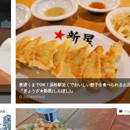
夜遅くまでOK！浜松駅近くでおいしい餃子を食べられるお
『ぎょうざ★新星(しんぼし)』
2021年5月31日
体験）
グ