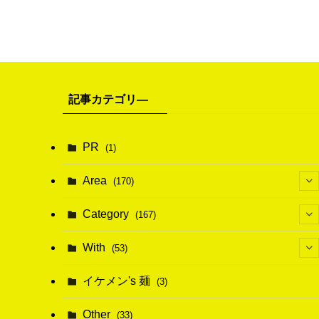
記事カテゴリ―
PR
(1)
Area
(170)
(1)
Category
(167)
(10)
(21)
With
(53)
(6)
(114)
(15)
イケメン's 麺
(3)
(20)
(48)
(43)
Other
(33)