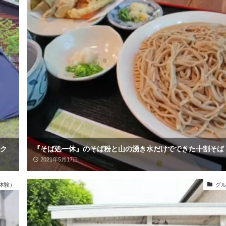
ク
『そば処一休』のそば粉と山の湧き水だけでできた十割そば
2021年5月17日
体験）
グ