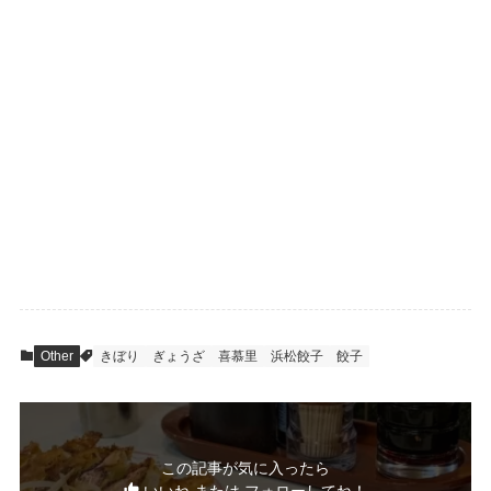
Other
きぼり
ぎょうざ
喜慕里
浜松餃子
餃子
この記事が気に入ったら
いいね または フォローしてね！