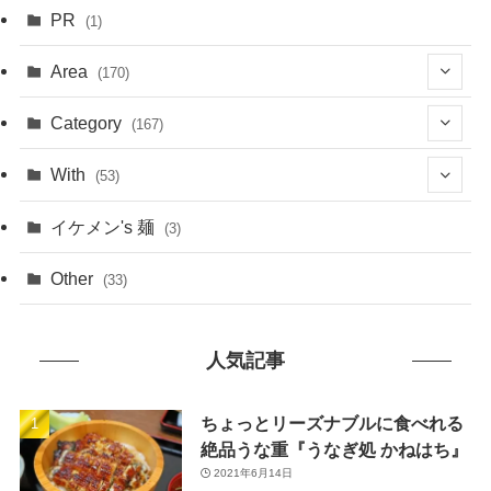
PR
(1)
Area
(170)
(1)
Category
(167)
(10)
(21)
With
(53)
(6)
(114)
(15)
イケメン's 麺
(3)
(20)
(48)
(43)
Other
(33)
(38)
(14)
(50)
(7)
人気記事
(7)
(31)
(11)
(49)
ちょっとリーズナブルに食べれる
絶品うな重『うなぎ処 かねはち』
(1)
2021年6月14日