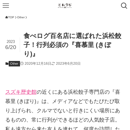
TOP
Other
食べログ百名店に選ばれた浜松餃
2023
子！行列必須の『喜慕里 (きぼ
6/20
り)』
2020年12月16日
2023年6月20日
Other
スズキ歴史館
の近くにある浜松餃子専門店の『喜
慕里 (きぼり)』は、メディアなどでもたびたび取
り上げられ、クルマでないと行きにくい場所にあ
るものの、常に行列ができるほどの人気餃子店。
私も遠方から来た友人を連れて、何度か訪問した