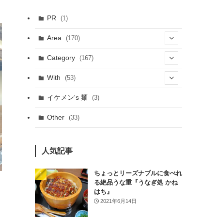
PR
(1)
Area
(170)
(1)
Category
(167)
(10)
(21)
With
(53)
(6)
(114)
(15)
イケメン's 麺
(3)
(20)
(48)
(43)
Other
(33)
(38)
(14)
(50)
(7)
(7)
人気記事
(31)
(11)
(49)
ちょっとリーズナブルに食べれ
る絶品うな重『うなぎ処 かね
(1)
はち』
2021年6月14日
(3)