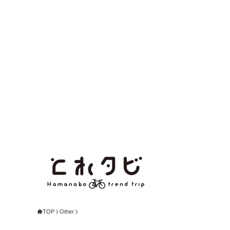
TOP
Other