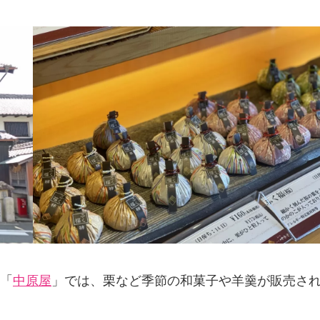
「
中原屋
」では、栗など季節の和菓子や羊羹が販売さ