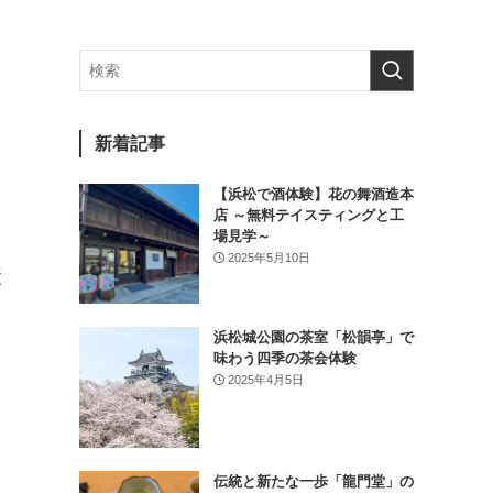
新着記事
【浜松で酒体験】花の舞酒造本
店 ～無料テイスティングと工
場見学～
2025年5月10日
産
浜松城公園の茶室「松韻亭」で
味わう四季の茶会体験
2025年4月5日
伝統と新たな一歩「龍門堂」の