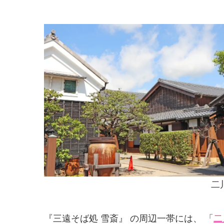
二
『三遠そば処 雪斎』 の周辺一帯には、 「
二