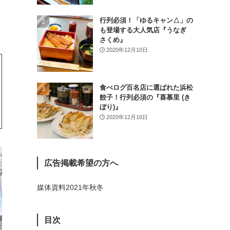
(26)
行列必須！「ゆるキャン△」の
(46)
も登場する大人気店『うなぎ
さくめ』
(1)
2020年12月10日
食べログ百名店に選ばれた浜松
餃子！行列必須の『喜慕里 (き
ぼり)』
2020年12月16日
広告掲載希望の方へ
媒体資料2021年秋冬
目次