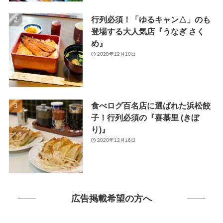
(46)
行列必須！「ゆるキャン△」のも
(1)
登場する大人気店『うなぎ さく
め』
2020年12月10日
食べログ百名店に選ばれた浜松餃
子！行列必須の『喜慕里 (きぼ
り)』
2020年12月16日
広告掲載希望の方へ