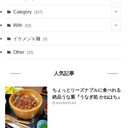
(1)
Category
(167)
(10)
(21)
With
(53)
(6)
(114)
(15)
イケメン's 麺
(3)
(20)
(48)
(43)
Other
(33)
(38)
(14)
(50)
(7)
人気記事
(7)
(31)
(11)
(49)
ちょっとリーズナブルに食べれる
絶品うな重『うなぎ処 かねはち』
(1)
2021年6月14日
(3)
(26)