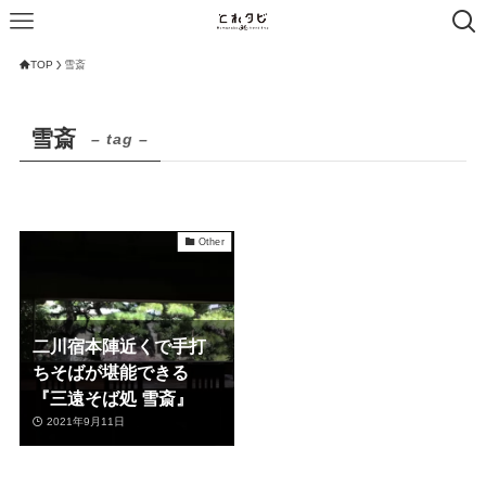
TOP
雪斎
雪斎
– tag –
Other
二川宿本陣近くで手打
ちそばが堪能できる
『三遠そば処 雪斎』
2021年9月11日