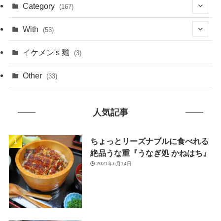
(1)
Category
(167)
(10)
(21)
With
(53)
(6)
(114)
(15)
イケメン's 麺
(3)
(20)
(48)
(43)
Other
(33)
(38)
(14)
(50)
(7)
人気記事
(7)
(31)
(11)
(49)
ちょっとリーズナブルに食べれる
絶品うな重『うなぎ処 かねはち』
(1)
2021年6月14日
(3)
(26)
(46)