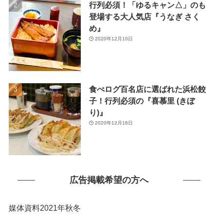
行列必須！「ゆるキャン△」のも
(1)
登場する大人気店『うなぎ さく
め』
2020年12月10日
食べログ百名店に選ばれた浜松餃
子！行列必須の『喜慕里 (きぼ
り)』
2020年12月16日
広告掲載希望の方へ
媒体資料2021年秋冬