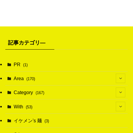
記事カテゴリ―
PR
(1)
Area
(170)
(1)
Category
(167)
(10)
(21)
With
(53)
(6)
(114)
(15)
イケメン's 麺
(3)
(20)
(48)
(43)