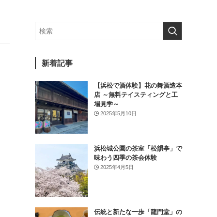
新着記事
【浜松で酒体験】花の舞酒造本
店 ～無料テイスティングと工
場見学～
2025年5月10日
浜松城公園の茶室「松韻亭」で
味わう四季の茶会体験
2025年4月5日
伝統と新たな一歩「龍門堂」の