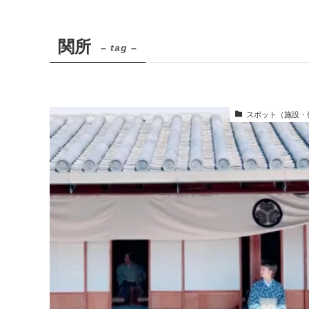
関所
– tag –
スポット（施設・