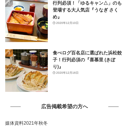
行列必須！「ゆるキャン△」のも
(1)
登場する大人気店『うなぎ さく
め』
2020年12月10日
食べログ百名店に選ばれた浜松餃
子！行列必須の『喜慕里 (きぼ
り)』
2020年12月16日
広告掲載希望の方へ
媒体資料2021年秋冬