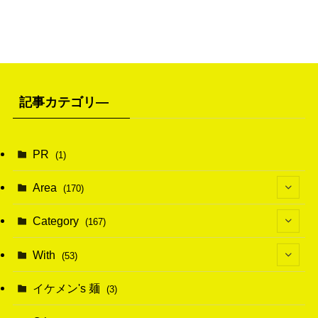
記事カテゴリ―
PR
(1)
Area
(170)
(1)
Category
(167)
(10)
(21)
With
(53)
(6)
(114)
(15)
イケメン's 麺
(3)
(20)
(48)
(43)