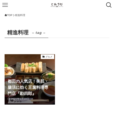
TOP
精進料理
精進料理
– tag –
グルメ
都田の人気店！美肌・
腸活に効く豆腐料理専
門店『勘四郎』
2021年1月19日