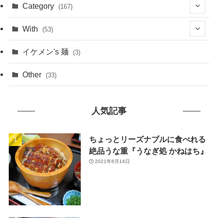
(1)
Category
(167)
(10)
(21)
With
(53)
(6)
(114)
(15)
イケメン's 麺
(3)
(20)
(48)
(43)
Other
(33)
(38)
(14)
(50)
(7)
人気記事
(7)
(31)
(11)
(49)
ちょっとリーズナブルに食べれる
絶品うな重『うなぎ処 かねはち』
(1)
2021年6月14日
(3)
(26)
(46)