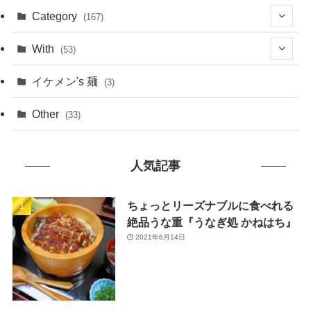
(1)
Category
(167)
(10)
(21)
With
(53)
(6)
(114)
(15)
イケメン's 麺
(3)
(20)
(48)
(43)
Other
(33)
(38)
(14)
(50)
(7)
人気記事
(7)
(31)
(11)
(49)
ちょっとリーズナブルに食べれる
絶品うな重『うなぎ処 かねはち』
(1)
2021年6月14日
(3)
(26)