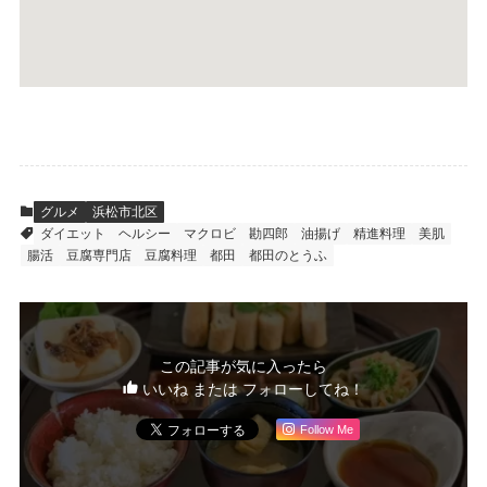
グルメ
浜松市北区
ダイエット
ヘルシー
マクロビ
勘四郎
油揚げ
精進料理
美肌
腸活
豆腐専門店
豆腐料理
都田
都田のとうふ
この記事が気に入ったら
いいね または フォローしてね！
Follow Me