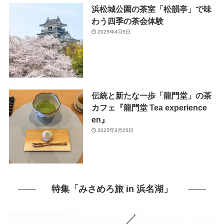
浜松城公園の茶室「松韻亭」で味
わう四季の茶会体験
2025年4月5日
伝統と新たな一歩「龍門堂」の茶
カフェ『龍門堂 Tea experience
en』
2025年3月25日
特集「みさめろ旅 in 浜名湖」