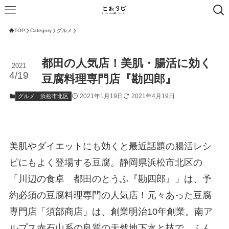
TOP
Category
グルメ
都田の人気店！美肌・腸活に効く
2021
4/19
豆腐料理専門店『勘四郎』
2021年1月19日
2021年4月19日
グルメ
浜松市北区
美肌やダイエットにも効くと最近話題の腸活レシ
ピにもよく登場する豆腐。静岡県浜松市北区の
「川辺の食卓 都田のとうふ『勘四郎』」は、予
約必須の豆腐料理専門の人気店！元々あった豆腐
専門店「須部商店」は、創業明治10年創業。南ア
ルプス赤石山系の良質の天然地下水と技で、ふん