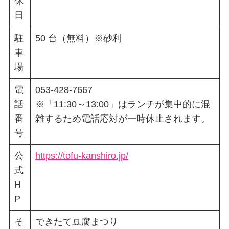
休
日
駐
50 台（無料）※砂利
車
場
電
053-428-7667
話
※「11:30～13:00」はランチが集中的に混
番
雑するため電話応対が一時休止されます。
号
公
https://tofu-kanshiro.jp/
式
H
P
そ
できたて豆腐まつり