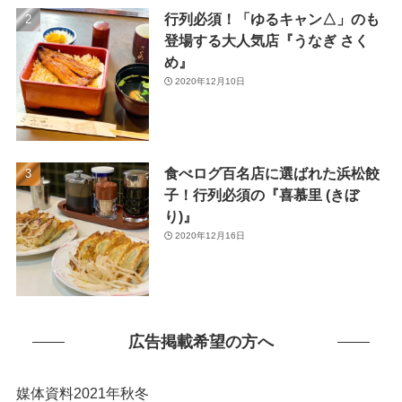
(46)
行列必須！「ゆるキャン△」のも
(1)
登場する大人気店『うなぎ さく
め』
2020年12月10日
食べログ百名店に選ばれた浜松餃
子！行列必須の『喜慕里 (きぼ
り)』
2020年12月16日
広告掲載希望の方へ
媒体資料2021年秋冬