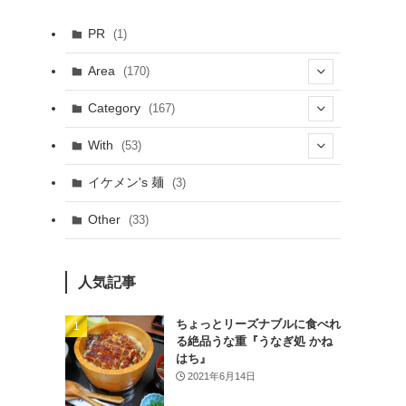
PR
(1)
Area
(170)
(1)
Category
(167)
(10)
(21)
With
(53)
(6)
(114)
(15)
イケメン's 麺
(3)
(20)
(48)
(43)
Other
(33)
(38)
(14)
(50)
(7)
(7)
人気記事
(31)
(11)
(49)
ちょっとリーズナブルに食べれ
る絶品うな重『うなぎ処 かね
(1)
はち』
2021年6月14日
(3)