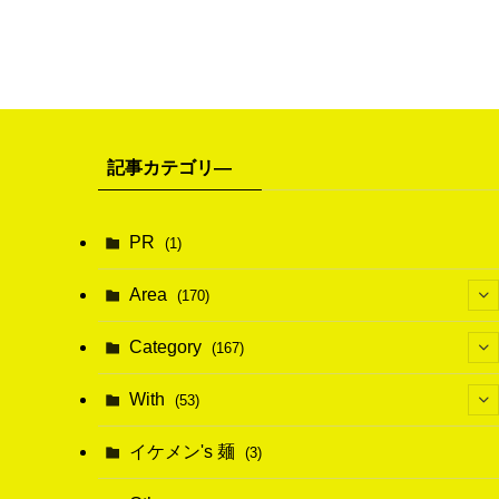
記事カテゴリ―
PR
(1)
Area
(170)
(1)
Category
(167)
(10)
(21)
With
(53)
(6)
(114)
(15)
イケメン's 麺
(3)
(20)
(48)
(43)