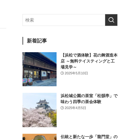
新着記事
【浜松で酒体験】花の舞酒造本
店 ～無料テイスティングと工
場見学～
2025年5月10日
浜松城公園の茶室「松韻亭」で
味わう四季の茶会体験
2025年4月5日
伝統と新たな一歩「龍門堂」の