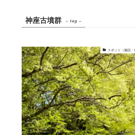
神座古墳群
– tag –
スポット（施設・