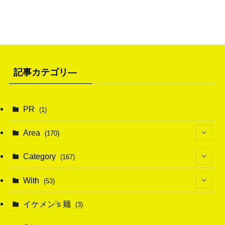
記事カテゴリ―
PR
(1)
Area
(170)
(1)
Category
(167)
(10)
(21)
With
(53)
(6)
(114)
(15)
イケメン's 麺
(3)
(20)
(48)
(43)