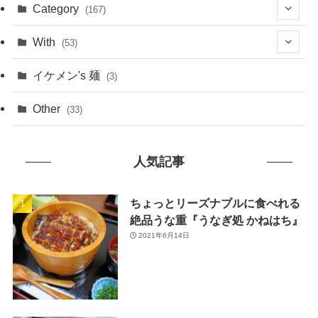
(1)
Category
(167)
(10)
(21)
With
(53)
(6)
(114)
(15)
イケメン's 麺
(3)
(20)
(48)
(43)
Other
(33)
(38)
(14)
(50)
(7)
人気記事
(7)
(31)
(11)
(49)
ちょっとリーズナブルに食べれる
絶品うな重『うなぎ処 かねはち』
(1)
2021年6月14日
(3)
(26)
(46)