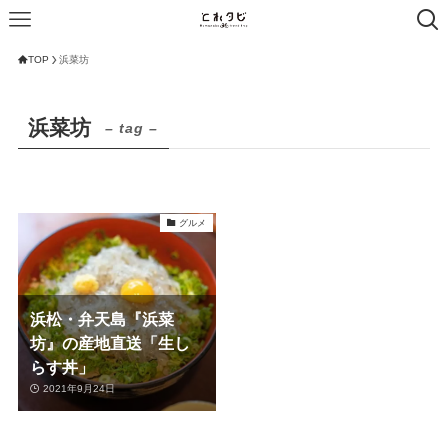
TOP
浜菜坊
浜菜坊
– tag –
グルメ
浜松・弁天島『浜菜
坊』の産地直送「生し
らす丼」
2021年9月24日