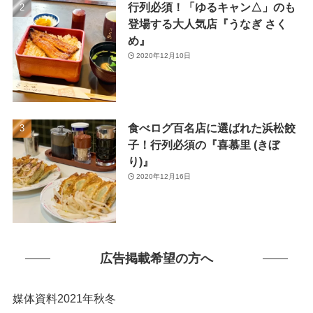
行列必須！「ゆるキャン△」のも
(1)
登場する大人気店『うなぎ さく
め』
2020年12月10日
食べログ百名店に選ばれた浜松餃
子！行列必須の『喜慕里 (きぼ
り)』
2020年12月16日
広告掲載希望の方へ
媒体資料2021年秋冬