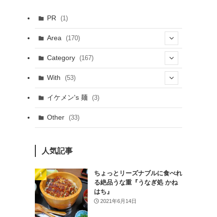
PR
(1)
Area
(170)
(1)
Category
(167)
(10)
(21)
With
(53)
(6)
(114)
(15)
イケメン's 麺
(3)
(20)
(48)
(43)
Other
(33)
(38)
(14)
(50)
(7)
(7)
人気記事
(31)
(11)
(49)
ちょっとリーズナブルに食べれ
る絶品うな重『うなぎ処 かね
(1)
はち』
2021年6月14日
(3)