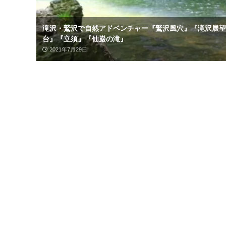
滝沢・鷲沢で自然アドベンチャー『鷲沢風穴』『滝沢展望
台』『立須』『仙巌の滝』
2021年7月29日