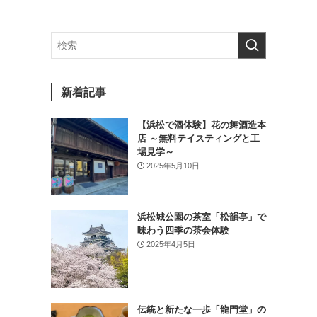
新着記事
【浜松で酒体験】花の舞酒造本
店 ～無料テイスティングと工
場見学～
2025年5月10日
浜松城公園の茶室「松韻亭」で
味わう四季の茶会体験
2025年4月5日
伝統と新たな一歩「龍門堂」の