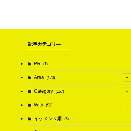
記事カテゴリ―
PR
(1)
Area
(170)
(1)
Category
(167)
(10)
(21)
With
(53)
(6)
(114)
(15)
イケメン's 麺
(3)
(20)
(48)
(43)