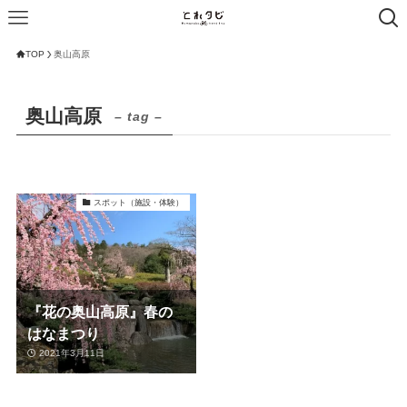
TOP
奥山高原
奥山高原
– tag –
スポット（施設・体験）
『花の奥山高原』春の
はなまつり
2021年3月11日