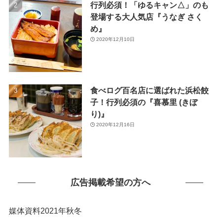
行列必須！「ゆるキャン△」のも
(1)
登場する大人気店『うなぎ さく
め』
2020年12月10日
食べログ百名店に選ばれた浜松餃
子！行列必須の『喜慕里 (きぼ
り)』
2020年12月16日
広告掲載希望の方へ
媒体資料2021年秋冬