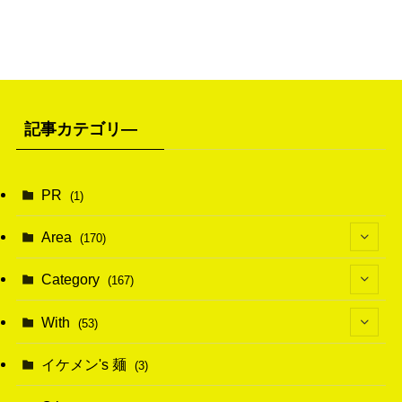
記事カテゴリ―
PR
(1)
Area
(170)
(1)
Category
(167)
(10)
(21)
With
(53)
(6)
(114)
(15)
イケメン's 麺
(3)
(20)
(48)
(43)