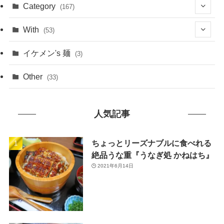
(1)
Category
(167)
(10)
(21)
With
(53)
(6)
(114)
(15)
イケメン's 麺
(3)
(20)
(48)
(43)
Other
(33)
(38)
(14)
(50)
(7)
人気記事
(7)
(31)
(11)
(49)
ちょっとリーズナブルに食べれる
絶品うな重『うなぎ処 かねはち』
(1)
2021年6月14日
(3)
(26)
(46)