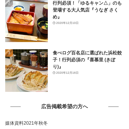
行列必須！「ゆるキャン△」のも
(1)
登場する大人気店『うなぎ さく
め』
2020年12月10日
食べログ百名店に選ばれた浜松餃
子！行列必須の『喜慕里 (きぼ
り)』
2020年12月16日
広告掲載希望の方へ
媒体資料2021年秋冬