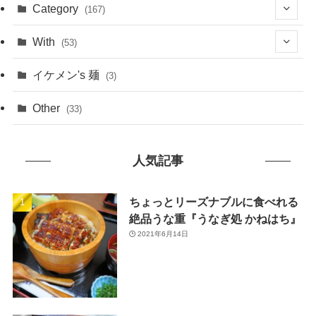
(1)
Category
(167)
(10)
(21)
With
(53)
(6)
(114)
(15)
イケメン's 麺
(3)
(20)
(48)
(43)
Other
(33)
(38)
(14)
(50)
(7)
人気記事
(7)
(31)
(11)
(49)
ちょっとリーズナブルに食べれる
絶品うな重『うなぎ処 かねはち』
(1)
2021年6月14日
(3)
(26)
(46)