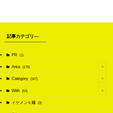
記事カテゴリ―
PR
(1)
Area
(170)
(1)
Category
(167)
(10)
(21)
With
(53)
(6)
(114)
(15)
イケメン's 麺
(3)
(20)
(48)
(43)