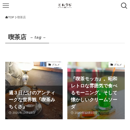
TOP
喫茶店
喫茶店
– tag –
グルメ
グルメ
『喫茶モッカ』。昭和
レトロな雰囲気で食べ
週３日だけのアンティ
るモーニング。そして
ークな世界観『喫茶み
懐かしいクリームソー
ちくさ』
ダ
2020年12月15日
2020年12月10日