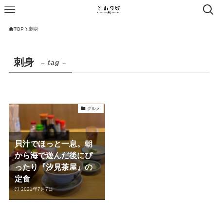
TOP
刺身
刺身
– tag –
グルメ
貝汁でほっと一息。朝
から海で遊んだ後にぴ
ったり『汐見茶屋』の
定食
2021年7月7日