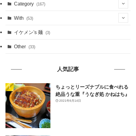
(1)
Category
(167)
(10)
(21)
With
(53)
(6)
(114)
(15)
イケメン's 麺
(3)
(20)
(48)
(43)
Other
(33)
(38)
(14)
(50)
(7)
人気記事
(7)
(31)
(11)
(49)
ちょっとリーズナブルに食べれる
絶品うな重『うなぎ処 かねはち』
(1)
2021年6月14日
(3)
(26)
(46)