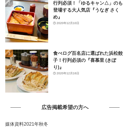
行列必須！「ゆるキャン△」のも
(1)
登場する大人気店『うなぎ さく
め』
2020年12月10日
食べログ百名店に選ばれた浜松餃
子！行列必須の『喜慕里 (きぼ
り)』
2020年12月16日
広告掲載希望の方へ
媒体資料2021年秋冬