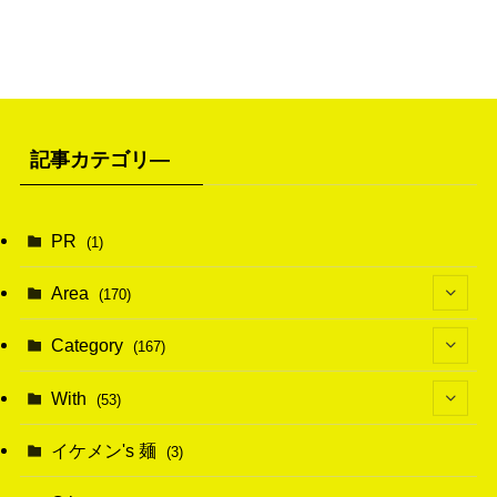
記事カテゴリ―
PR
(1)
Area
(170)
(1)
Category
(167)
(10)
(21)
With
(53)
(6)
(114)
(15)
イケメン's 麺
(3)
(20)
(48)
(43)