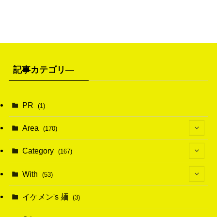
記事カテゴリ―
PR
(1)
Area
(170)
(1)
Category
(167)
(10)
(21)
With
(53)
(6)
(114)
(15)
イケメン's 麺
(3)
(20)
(48)
(43)