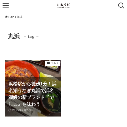
TOP
丸浜
丸浜
– tag –
グルメ
浜松駅から徒歩1分！浜
名湖うなぎ丸浜で浜名
湖鰻の新ブランド『で
しこ』を味わう
2025年2月27日