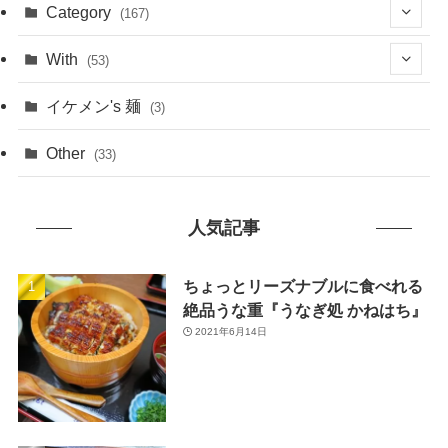
(1)
Category
(167)
(10)
(21)
With
(53)
(6)
(114)
(15)
イケメン's 麺
(3)
(20)
(48)
(43)
Other
(33)
(38)
(14)
(50)
(7)
人気記事
(7)
(31)
(11)
(49)
ちょっとリーズナブルに食べれる
絶品うな重『うなぎ処 かねはち』
(1)
2021年6月14日
(3)
(26)
(46)