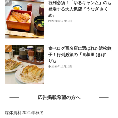
行列必須！「ゆるキャン△」のも
(1)
登場する大人気店『うなぎ さく
め』
2020年12月10日
食べログ百名店に選ばれた浜松餃
子！行列必須の『喜慕里 (きぼ
り)』
2020年12月16日
広告掲載希望の方へ
媒体資料2021年秋冬