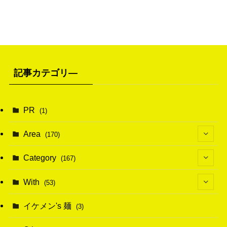
記事カテゴリ―
PR
(1)
Area
(170)
(1)
Category
(167)
(10)
(21)
With
(53)
(6)
(114)
(15)
イケメン's 麺
(3)
(20)
(48)
(43)