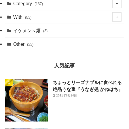
(1)
Category
(167)
(10)
(21)
With
(53)
(6)
(114)
(15)
イケメン's 麺
(3)
(20)
(48)
(43)
Other
(33)
(38)
(14)
(50)
(7)
人気記事
(7)
(31)
(11)
(49)
ちょっとリーズナブルに食べれる
絶品うな重『うなぎ処 かねはち』
(1)
2021年6月14日
(3)
(26)
(46)