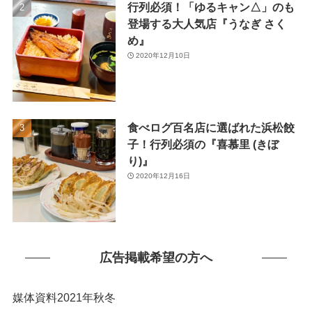
行列必須！「ゆるキャン△」のも
(1)
登場する大人気店『うなぎ さく
め』
2020年12月10日
食べログ百名店に選ばれた浜松餃
子！行列必須の『喜慕里 (きぼ
り)』
2020年12月16日
広告掲載希望の方へ
媒体資料2021年秋冬