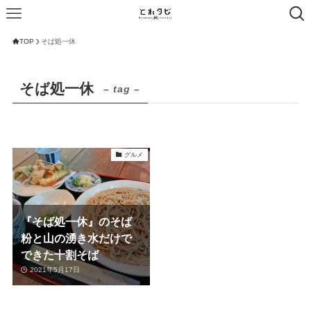
TOP
そば処一休
そば処一休
– tag –
グルメ
『そば処一休』のそば
粉と山の湧き水だけで
できた十割そば
2021年5月17日