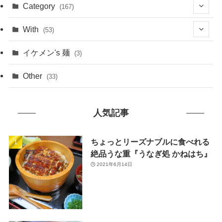
(1)
Category
(167)
(10)
(21)
With
(53)
(6)
(114)
(15)
イケメン's 麺
(3)
(20)
(48)
(43)
Other
(33)
(38)
(14)
(50)
(7)
人気記事
(7)
(31)
(11)
(49)
ちょっとリーズナブルに食べれる
絶品うな重『うなぎ処 かねはち』
(1)
2021年6月14日
(3)
(26)
(46)