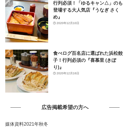
行列必須！「ゆるキャン△」のも
(1)
登場する大人気店『うなぎ さく
め』
2020年12月10日
食べログ百名店に選ばれた浜松餃
子！行列必須の『喜慕里 (きぼ
り)』
2020年12月16日
広告掲載希望の方へ
媒体資料2021年秋冬