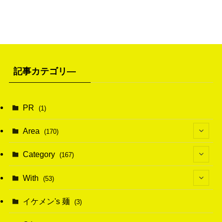
記事カテゴリ―
PR
(1)
Area
(170)
(1)
Category
(167)
(10)
(21)
With
(53)
(6)
(114)
(15)
イケメン's 麺
(3)
(20)
(48)
(43)