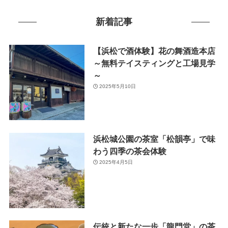
新着記事
【浜松で酒体験】花の舞酒造本店
～無料テイスティングと工場見学
～
2025年5月10日
浜松城公園の茶室「松韻亭」で味
わう四季の茶会体験
2025年4月5日
伝統と新たな一歩「龍門堂」の茶