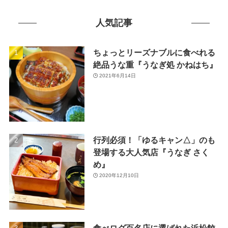
(14)
(50)
(7)
人気記事
(7)
(31)
(11)
(49)
ちょっとリーズナブルに食べれる
絶品うな重『うなぎ処 かねはち』
(1)
2021年6月14日
(3)
(26)
(46)
行列必須！「ゆるキャン△」のも
(1)
登場する大人気店『うなぎ さく
め』
2020年12月10日
食べログ百名店に選ばれた浜松餃