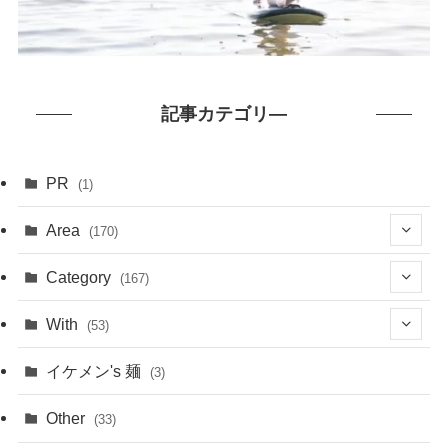
記事カテゴリ―
PR
(1)
Area
(170)
(1)
Category
(167)
(10)
(21)
With
(53)
(6)
(114)
(15)
イケメン's 麺
(3)
(20)
(48)
(43)
Other
(33)
(38)