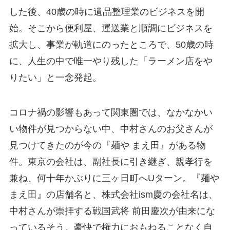
した後、40歳の時に遺品整理業のビジネスを開
始。そこから便利屋、運送業と順調にビジネスを
拡大し、事業が軌道にのったところで、50歳の時
に、人生の中で唯一やり残した「ラーメン店をや
りたい」と一念発起。
コロナ禍の影響もあって関東圏では、なかなかい
い物件が見つからない中、中村さんのお父さんが
見つけてきたのが今の『麺や まえ田』がある物
件。東京の会社は、副社長に引き継ぎ、親孝行を
兼ね、何十年かぶりに三ヶ日町へUターン。『麺や
まえ田』の店舗名と、株式会社ism慶の会社名は、
中村さんが崇拝する戦国武将 前田慶次が由来にな
っているそう。豪快で権力におもねることなく自