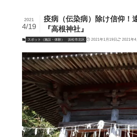
疫病（伝染病）除け信仰！
2021
4/19
『高根神社』
2021年1月19日
2021年
スポット（施設・体験）
浜松市北区