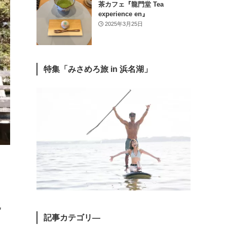
茶カフェ『龍門堂 Tea
experience en』
2025年3月25日
特集「みさめろ旅 in 浜名湖」
て
地
記事カテゴリ―