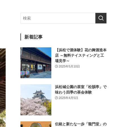
新着記事
【浜松で酒体験】花の舞酒造本
店 ～無料テイスティングと工
場見学～
2025年5月10日
浜松城公園の茶室「松韻亭」で
味わう四季の茶会体験
2025年4月5日
伝統と新たな一歩「龍門堂」の