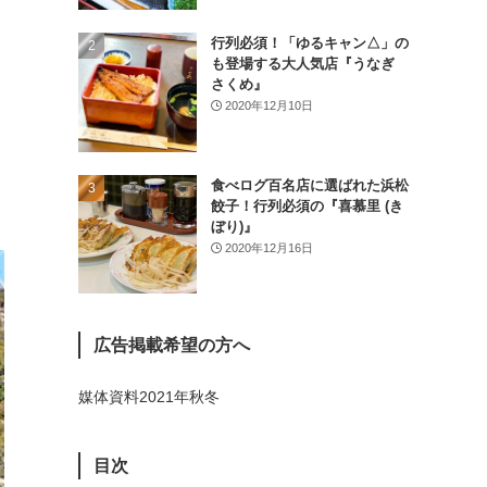
(26)
行列必須！「ゆるキャン△」の
(46)
も登場する大人気店『うなぎ
さくめ』
(1)
2020年12月10日
食べログ百名店に選ばれた浜松
餃子！行列必須の『喜慕里 (き
ぼり)』
2020年12月16日
広告掲載希望の方へ
媒体資料2021年秋冬
目次