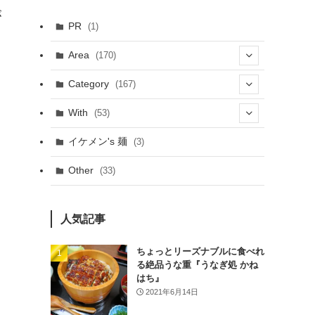
が
PR
(1)
Area
(170)
(1)
Category
(167)
(10)
(21)
With
(53)
(6)
(114)
(15)
イケメン's 麺
(3)
(20)
(48)
(43)
Other
(33)
(38)
(14)
(50)
(7)
(7)
人気記事
(31)
(11)
(49)
ちょっとリーズナブルに食べれ
る絶品うな重『うなぎ処 かね
(1)
はち』
2021年6月14日
(3)