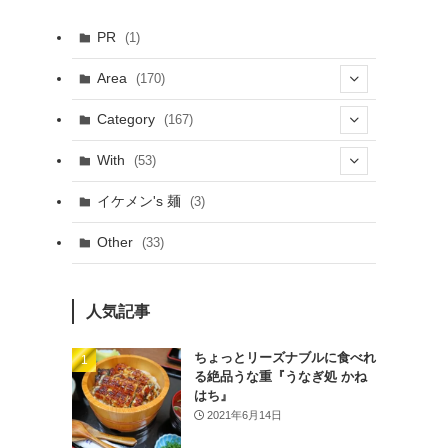
PR
(1)
Area
(170)
(1)
Category
(167)
(10)
(21)
With
(53)
(6)
(114)
(15)
イケメン's 麺
(3)
(20)
(48)
(43)
Other
(33)
(38)
(14)
(50)
(7)
(7)
人気記事
(31)
(11)
(49)
ちょっとリーズナブルに食べれ
る絶品うな重『うなぎ処 かね
(1)
はち』
2021年6月14日
(3)