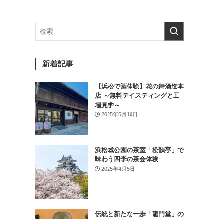
新着記事
【浜松で酒体験】花の舞酒造本
店 ～無料テイスティングと工
場見学～
2025年5月10日
浜松城公園の茶室「松韻亭」で
味わう四季の茶会体験
2025年4月5日
伝統と新たな一歩「龍門堂」の