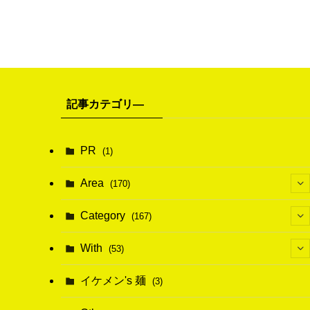
記事カテゴリ―
PR
(1)
Area
(170)
(1)
Category
(167)
(10)
(21)
With
(53)
(6)
(114)
(15)
イケメン's 麺
(3)
(20)
(48)
(43)