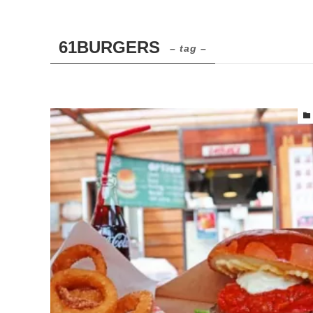
61BURGERS
– tag –