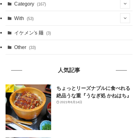
(1)
Category
(167)
(10)
(21)
With
(53)
(6)
(114)
(15)
イケメン's 麺
(3)
(20)
(48)
(43)
Other
(33)
(38)
(14)
(50)
(7)
人気記事
(7)
(31)
(11)
(49)
ちょっとリーズナブルに食べれる
絶品うな重『うなぎ処 かねはち』
(1)
2021年6月14日
(3)
(26)
(46)