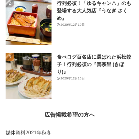
行列必須！「ゆるキャン△」のも
(1)
登場する大人気店『うなぎ さく
め』
2020年12月10日
食べログ百名店に選ばれた浜松餃
子！行列必須の『喜慕里 (きぼ
り)』
2020年12月16日
広告掲載希望の方へ
媒体資料2021年秋冬