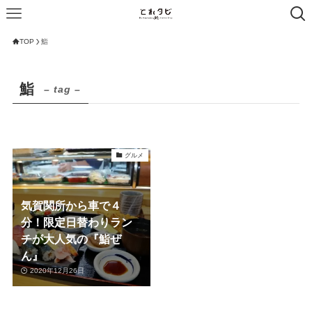
TOP
鮨
鮨
– tag –
グルメ
気賀関所から車で４
分！限定日替わりラン
チが大人気の『鮨ぜ
ん』
2020年12月26日