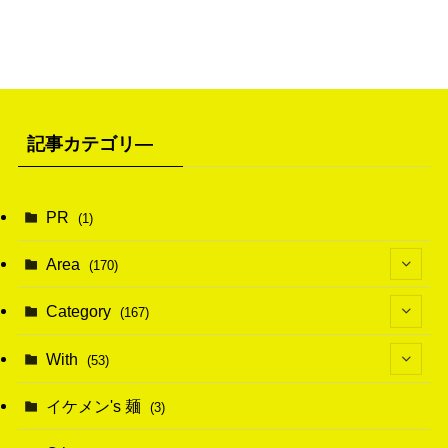
記事カテゴリ―
PR
(1)
Area
(170)
(1)
Category
(167)
(10)
(21)
With
(53)
(6)
(114)
(15)
イケメン's 麺
(3)
(20)
(48)
(43)