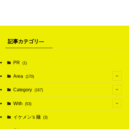
記事カテゴリ―
PR
(1)
Area
(170)
(1)
Category
(167)
(10)
(21)
With
(53)
(6)
(114)
(15)
イケメン's 麺
(3)
(20)
(48)
(43)