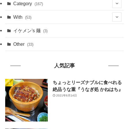
(1)
Category
(167)
(10)
(21)
With
(53)
(6)
(114)
(15)
イケメン's 麺
(3)
(20)
(48)
(43)
Other
(33)
(38)
(14)
(50)
(7)
人気記事
(7)
(31)
(11)
(49)
ちょっとリーズナブルに食べれる
絶品うな重『うなぎ処 かねはち』
(1)
2021年6月14日
(3)
(26)
(46)