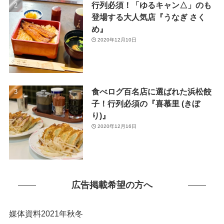
行列必須！「ゆるキャン△」のも
(1)
登場する大人気店『うなぎ さく
め』
2020年12月10日
食べログ百名店に選ばれた浜松餃
子！行列必須の『喜慕里 (きぼ
り)』
2020年12月16日
広告掲載希望の方へ
媒体資料2021年秋冬