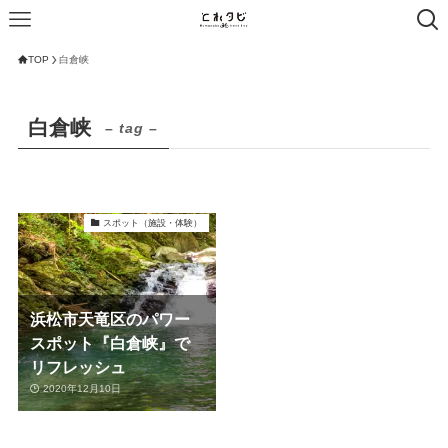
TOP
白倉峡
白倉峡
– tag –
スポット（施設・体験）
浜松市天竜区のパワー
スポット『白倉峡』で
リフレッシュ
2020年12月10日