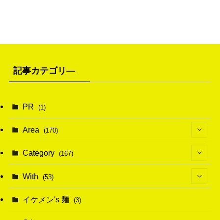
記事カテゴリ―
PR
(1)
Area
(170)
(1)
Category
(167)
(10)
(21)
With
(53)
(6)
(114)
(15)
イケメン's 麺
(3)
(20)
(48)
(43)