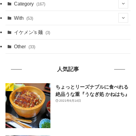
(1)
Category
(167)
(10)
(21)
With
(53)
(6)
(114)
(15)
イケメン's 麺
(3)
(20)
(48)
(43)
Other
(33)
(38)
(14)
(50)
(7)
人気記事
(7)
(31)
(11)
(49)
ちょっとリーズナブルに食べれる
絶品うな重『うなぎ処 かねはち』
(1)
2021年6月14日
(3)
(26)
(46)