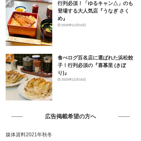
行列必須！「ゆるキャン△」のも
(1)
登場する大人気店『うなぎ さく
め』
2020年12月10日
食べログ百名店に選ばれた浜松餃
子！行列必須の『喜慕里 (きぼ
り)』
2020年12月16日
広告掲載希望の方へ
媒体資料2021年秋冬