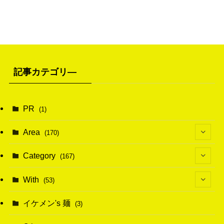
記事カテゴリ―
PR
(1)
Area
(170)
(1)
Category
(167)
(10)
(21)
With
(53)
(6)
(114)
(15)
イケメン's 麺
(3)
(20)
(48)
(43)