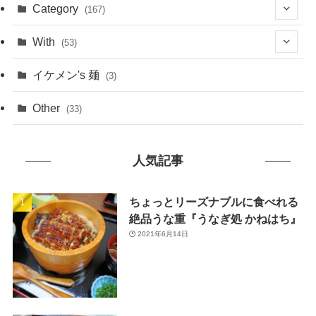
(1)
Category
(167)
(10)
(21)
With
(53)
(6)
(114)
(15)
イケメン's 麺
(3)
(20)
(48)
(43)
Other
(33)
(38)
(14)
(50)
(7)
人気記事
(7)
(31)
(11)
(49)
ちょっとリーズナブルに食べれる
絶品うな重『うなぎ処 かねはち』
(1)
2021年6月14日
(3)
(26)
(46)