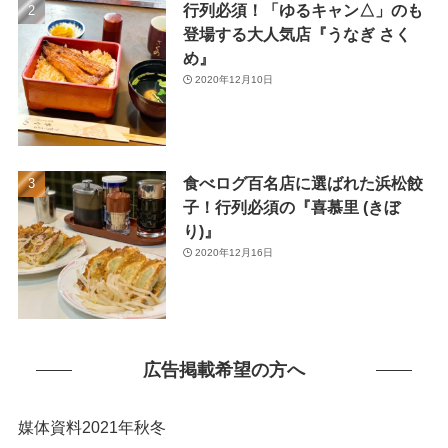
行列必須！「ゆるキャン△」のも
(1)
登場する大人気店『うなぎ さく
め』
2020年12月10日
食べログ百名店に選ばれた浜松餃
子！行列必須の『喜慕里 (きぼ
り)』
2020年12月16日
広告掲載希望の方へ
媒体資料2021年秋冬