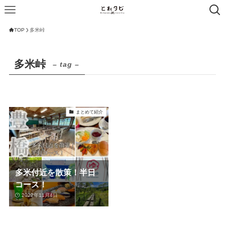
TOP
多米峠
多米峠
– tag –
まとめて紹介
多米付近を散策！半日
コース！
2022年11月4日