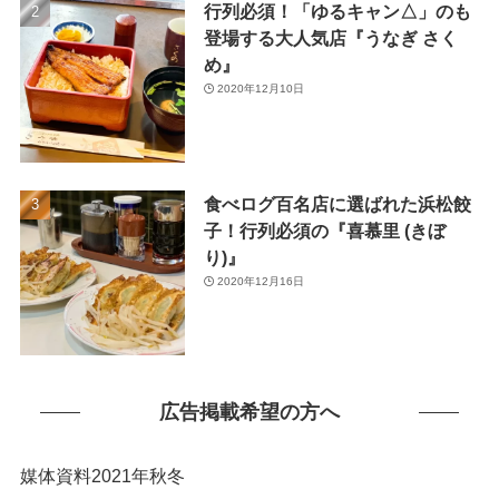
行列必須！「ゆるキャン△」のも
(1)
登場する大人気店『うなぎ さく
め』
2020年12月10日
食べログ百名店に選ばれた浜松餃
子！行列必須の『喜慕里 (きぼ
り)』
2020年12月16日
広告掲載希望の方へ
媒体資料2021年秋冬