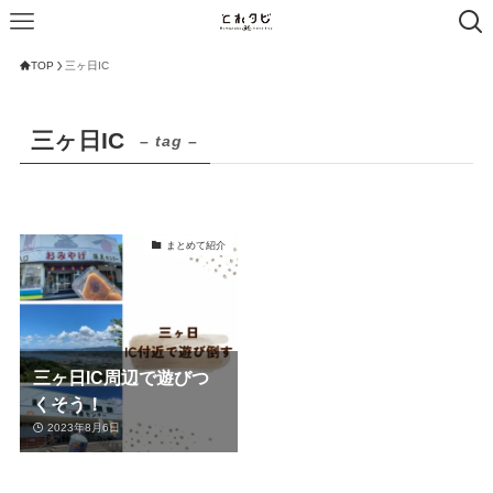
TOP
三ヶ日IC
三ヶ日IC
– tag –
まとめて紹介
三ヶ日IC周辺で遊びつ
くそう！
2023年8月6日