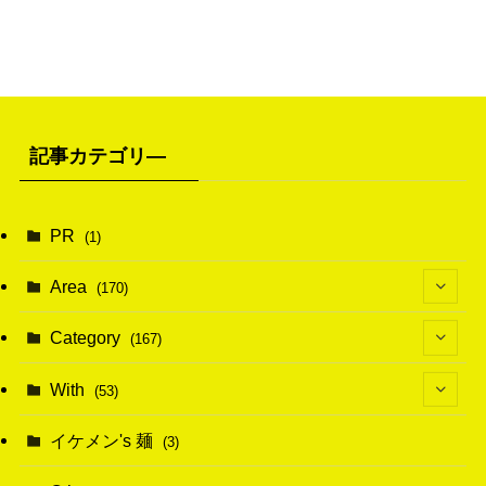
記事カテゴリ―
PR
(1)
Area
(170)
(1)
Category
(167)
(10)
(21)
With
(53)
(6)
(114)
(15)
イケメン's 麺
(3)
(20)
(48)
(43)