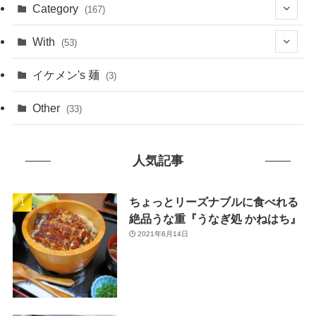
(1)
Category
(167)
(10)
(21)
With
(53)
(6)
(114)
(15)
イケメン's 麺
(3)
(20)
(48)
(43)
Other
(33)
(38)
(14)
(50)
(7)
人気記事
(7)
(31)
(11)
(49)
ちょっとリーズナブルに食べれる
絶品うな重『うなぎ処 かねはち』
(1)
2021年6月14日
(3)
(26)
(46)