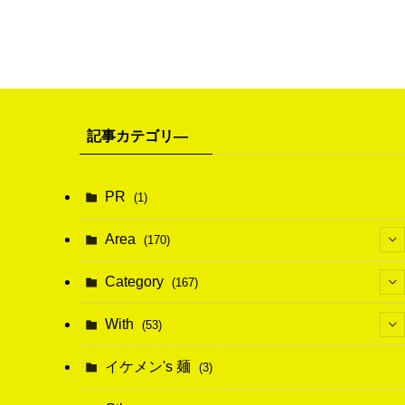
記事カテゴリ―
PR
(1)
Area
(170)
(1)
Category
(167)
(10)
(21)
With
(53)
(6)
(114)
(15)
イケメン's 麺
(3)
(20)
(48)
(43)