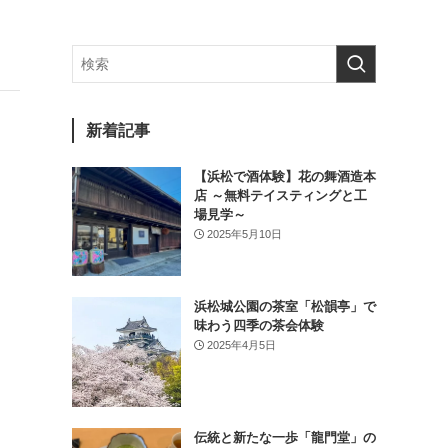
新着記事
【浜松で酒体験】花の舞酒造本
店 ～無料テイスティングと工
場見学～
2025年5月10日
浜松城公園の茶室「松韻亭」で
味わう四季の茶会体験
2025年4月5日
伝統と新たな一歩「龍門堂」の