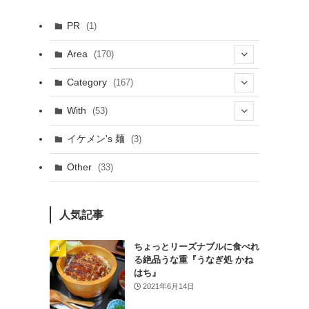
PR
(1)
Area
(170)
(1)
Category
(167)
(10)
(21)
With
(53)
(6)
(114)
(15)
イケメン's 麺
(3)
(20)
(48)
(43)
Other
(33)
(38)
(14)
(50)
(7)
(7)
人気記事
(31)
(11)
(49)
ちょっとリーズナブルに食べれ
る絶品うな重『うなぎ処 かね
(1)
はち』
2021年6月14日
(3)