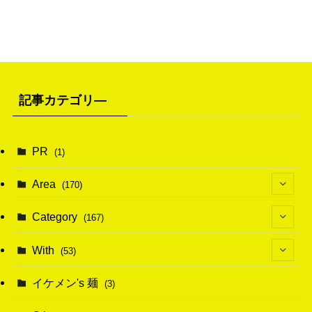
記事カテゴリ―
PR
(1)
Area
(170)
(1)
Category
(167)
(10)
(21)
With
(53)
(6)
(114)
(15)
イケメン's 麺
(3)
(20)
(48)
(43)