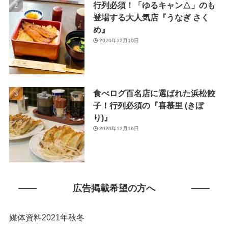
行列必須！「ゆるキャン△」のも
(1)
登場する大人気店『うなぎ さく
め』
2020年12月10日
食べログ百名店に選ばれた浜松餃
子！行列必須の『喜慕里 (きぼ
り)』
2020年12月16日
広告掲載希望の方へ
媒体資料2021年秋冬