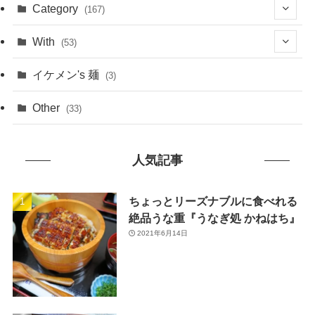
(1)
Category
(167)
(10)
(21)
With
(53)
(6)
(114)
(15)
イケメン's 麺
(3)
(20)
(48)
(43)
Other
(33)
(38)
(14)
(50)
(7)
人気記事
(7)
(31)
(11)
(49)
ちょっとリーズナブルに食べれる
絶品うな重『うなぎ処 かねはち』
(1)
2021年6月14日
(3)
(26)
(46)