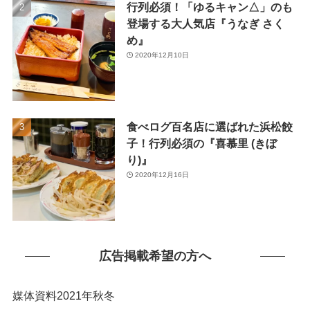
行列必須！「ゆるキャン△」のも
(1)
登場する大人気店『うなぎ さく
め』
2020年12月10日
食べログ百名店に選ばれた浜松餃
子！行列必須の『喜慕里 (きぼ
り)』
2020年12月16日
広告掲載希望の方へ
媒体資料2021年秋冬