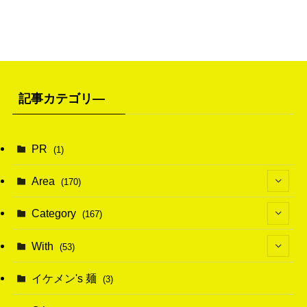
記事カテゴリ―
PR
(1)
Area
(170)
(1)
Category
(167)
(10)
(21)
With
(53)
(6)
(114)
(15)
イケメン's 麺
(3)
(20)
(48)
(43)