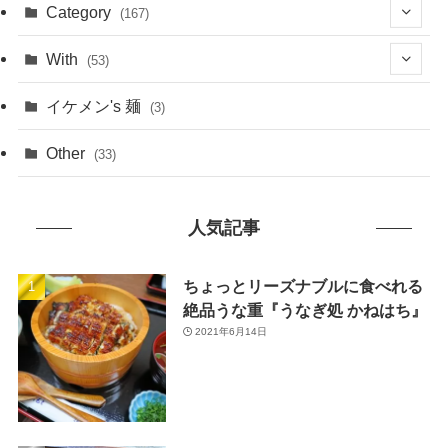
(1)
Category
(167)
(10)
(21)
With
(53)
(6)
(114)
(15)
イケメン's 麺
(3)
(20)
(48)
(43)
Other
(33)
(38)
(14)
(50)
(7)
人気記事
(7)
(31)
(11)
(49)
ちょっとリーズナブルに食べれる
絶品うな重『うなぎ処 かねはち』
(1)
2021年6月14日
(3)
(26)
(46)