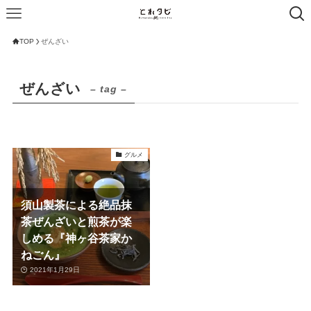
TOP
ぜんざい
ぜんざい
– tag –
グルメ
須山製茶による絶品抹
茶ぜんざいと煎茶が楽
しめる『神ヶ谷茶家か
ねごん』
2021年1月29日