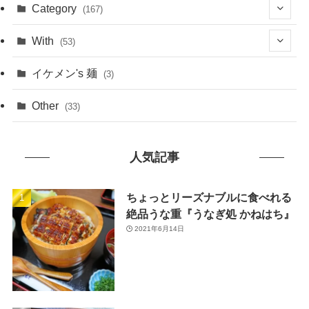
(1)
Category
(167)
(10)
(21)
With
(53)
(6)
(114)
(15)
イケメン's 麺
(3)
(20)
(48)
(43)
Other
(33)
(38)
(14)
(50)
(7)
人気記事
(7)
(31)
(11)
(49)
ちょっとリーズナブルに食べれる
絶品うな重『うなぎ処 かねはち』
(1)
2021年6月14日
(3)
(26)
(46)