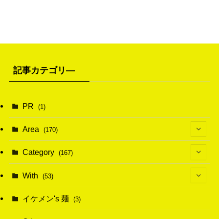
記事カテゴリ―
PR
(1)
Area
(170)
(1)
Category
(167)
(10)
(21)
With
(53)
(6)
(114)
(15)
イケメン's 麺
(3)
(20)
(48)
(43)