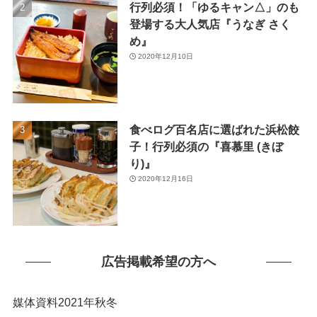
行列必須！「ゆるキャン△」のも
(1)
登場する大人気店『うなぎ さく
め』
2020年12月10日
食べログ百名店に選ばれた浜松餃
子！行列必須の『喜慕里 (きぼ
り)』
2020年12月16日
広告掲載希望の方へ
媒体資料2021年秋冬