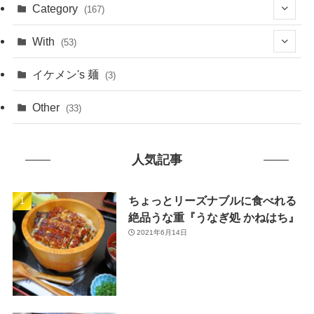
(1)
Category
(167)
(10)
(21)
With
(53)
(6)
(114)
(15)
イケメン's 麺
(3)
(20)
(48)
(43)
Other
(33)
(38)
(14)
(50)
(7)
人気記事
(7)
(31)
(11)
(49)
ちょっとリーズナブルに食べれる
絶品うな重『うなぎ処 かねはち』
(1)
2021年6月14日
(3)
(26)
(46)