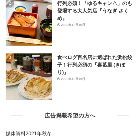
行列必須！「ゆるキャン△」のも
(1)
登場する大人気店『うなぎ さく
め』
2020年12月10日
食べログ百名店に選ばれた浜松餃
子！行列必須の『喜慕里 (きぼ
り)』
2020年12月16日
広告掲載希望の方へ
媒体資料2021年秋冬