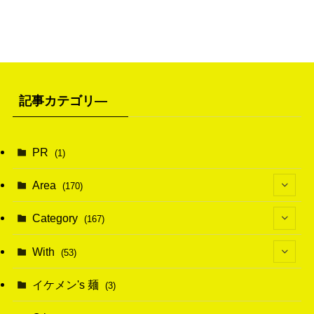
記事カテゴリ―
PR
(1)
Area
(170)
(1)
Category
(167)
(10)
(21)
With
(53)
(6)
(114)
(15)
イケメン's 麺
(3)
(20)
(48)
(43)