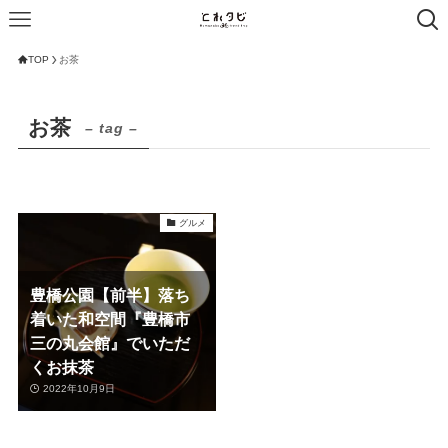
TOP
お茶
お茶
– tag –
グルメ
豊橋公園【前半】落ち
着いた和空間『豊橋市
三の丸会館』でいただ
くお抹茶
2022年10月9日