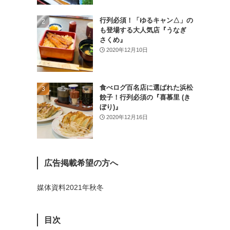
(26)
行列必須！「ゆるキャン△」の
(46)
も登場する大人気店『うなぎ
さくめ』
(1)
2020年12月10日
食べログ百名店に選ばれた浜松
餃子！行列必須の『喜慕里 (き
ぼり)』
2020年12月16日
広告掲載希望の方へ
媒体資料2021年秋冬
目次