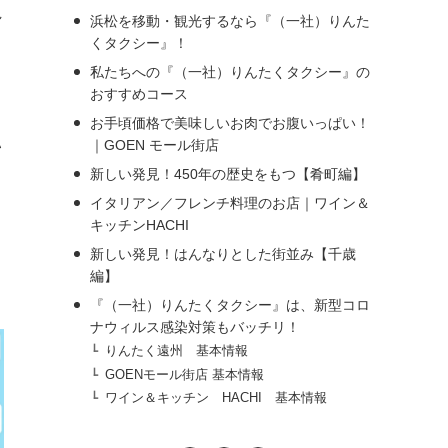
れ
浜松を移動・観光するなら『（一社）りんた
くタクシー』！
私たちへの『（一社）りんたくタクシー』の
おすすめコース
お手頃価格で美味しいお肉でお腹いっぱい！
い
｜GOEN モール街店
新しい発見！450年の歴史をもつ【肴町編】
イタリアン／フレンチ料理のお店｜ワイン＆
キッチンHACHI
新しい発見！はんなりとした街並み【千歳
編】
『（一社）りんたくタクシー』は、新型コロ
ナウィルス感染対策もバッチリ！
りんたく遠州 基本情報
GOENモール街店 基本情報
ワイン＆キッチン HACHI 基本情報