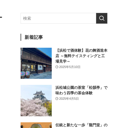
ー
新着記事
【浜松で酒体験】花の舞酒造本
店 ～無料テイスティングと工
場見学～
2025年5月10日
浜松城公園の茶室「松韻亭」で
味わう四季の茶会体験
2025年4月5日
っ
伝統と新たな一歩「龍門堂」の