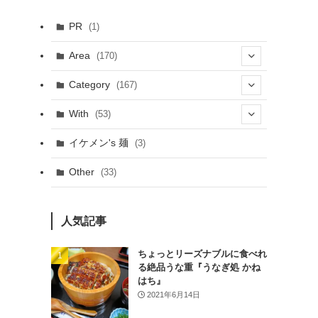
PR
(1)
Area
(170)
(1)
Category
(167)
(10)
(21)
With
(53)
(6)
(114)
(15)
イケメン's 麺
(3)
(20)
(48)
(43)
Other
(33)
(38)
(14)
(50)
(7)
(7)
人気記事
(31)
(11)
(49)
ちょっとリーズナブルに食べれ
る絶品うな重『うなぎ処 かね
(1)
はち』
2021年6月14日
(3)