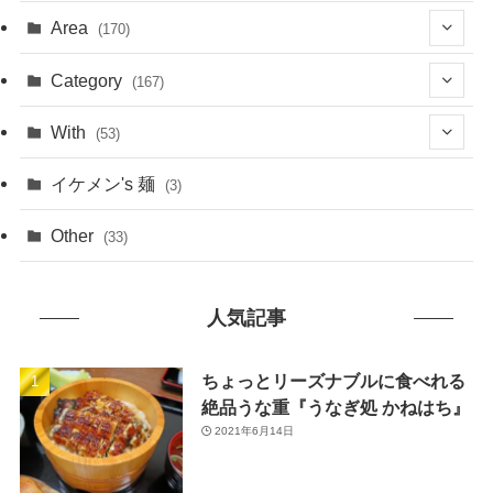
Area
(170)
(1)
Category
(167)
(10)
(21)
With
(53)
(6)
(114)
(15)
イケメン's 麺
(3)
(20)
(48)
(43)
Other
(33)
(38)
(14)
(50)
(7)
人気記事
(7)
(31)
(11)
(49)
ちょっとリーズナブルに食べれる
絶品うな重『うなぎ処 かねはち』
(1)
2021年6月14日
(3)