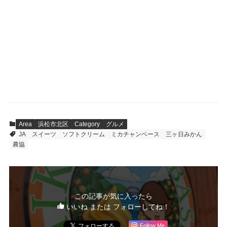
Area
浜松市北区
Category
グルメ
JA
スイーツ
ソフトクリーム
ミカチャンベース
三ヶ日みかん
農協
この記事が気に入ったら
いいね または フォローしてね！
Follow Me