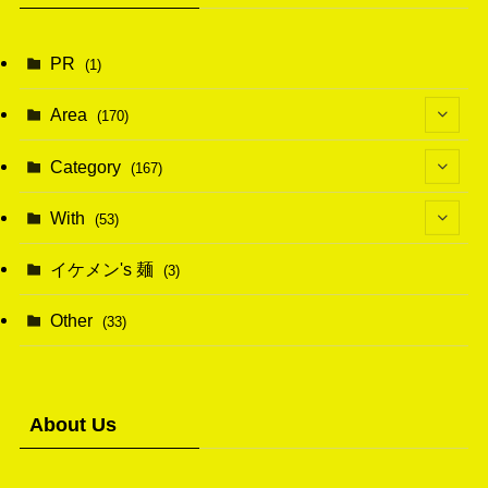
PR
(1)
Area
(170)
(1)
Category
(167)
(10)
(21)
With
(53)
(6)
(114)
(15)
イケメン's 麺
(3)
(20)
(48)
(43)
Other
(33)
(38)
(14)
(50)
(7)
(7)
(31)
About Us
(11)
(49)