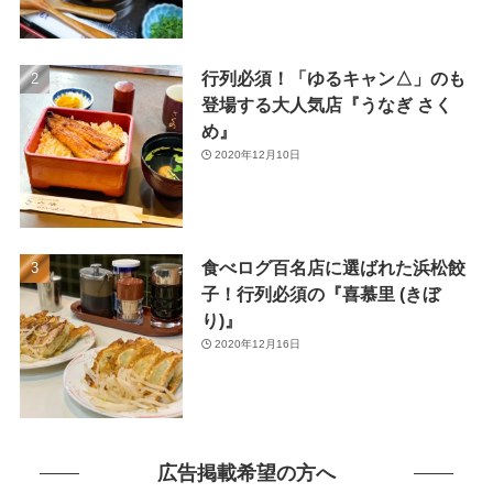
(26)
(46)
行列必須！「ゆるキャン△」のも
(1)
登場する大人気店『うなぎ さく
め』
2020年12月10日
食べログ百名店に選ばれた浜松餃
子！行列必須の『喜慕里 (きぼ
り)』
2020年12月16日
広告掲載希望の方へ