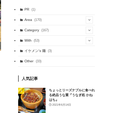
PR
(1)
Area
(170)
(1)
Category
(167)
(10)
(21)
With
(53)
(6)
(114)
(15)
イケメン's 麺
(3)
(20)
(48)
(43)
Other
(33)
(38)
(14)
(50)
(7)
(7)
人気記事
(31)
(11)
(49)
ちょっとリーズナブルに食べれ
る絶品うな重『うなぎ処 かね
(1)
はち』
2021年6月14日
(3)