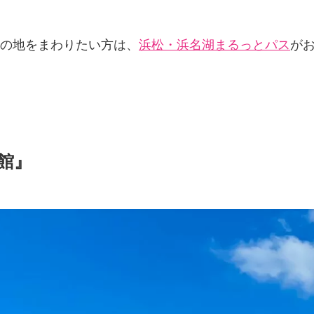
の地をまわりたい方は、
浜松・浜名湖まるっとパス
が
館』