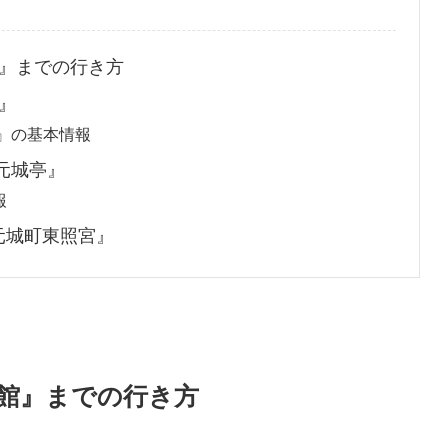
館』までの行き方
』
館』の基本情報
元城亭』
報
元城町東照宮』
マ館』までの行き方