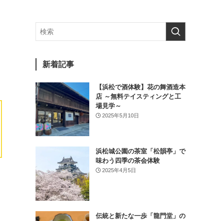
新着記事
【浜松で酒体験】花の舞酒造本
店 ～無料テイスティングと工
場見学～
2025年5月10日
浜松城公園の茶室「松韻亭」で
味わう四季の茶会体験
2025年4月5日
伝統と新たな一歩「龍門堂」の