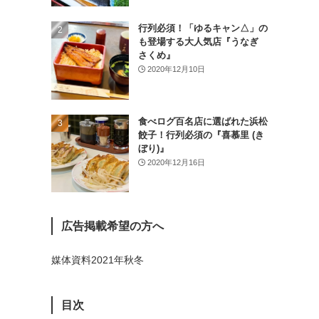
(26)
行列必須！「ゆるキャン△」の
(46)
も登場する大人気店『うなぎ
さくめ』
(1)
2020年12月10日
食べログ百名店に選ばれた浜松
餃子！行列必須の『喜慕里 (き
ぼり)』
2020年12月16日
広告掲載希望の方へ
媒体資料2021年秋冬
目次