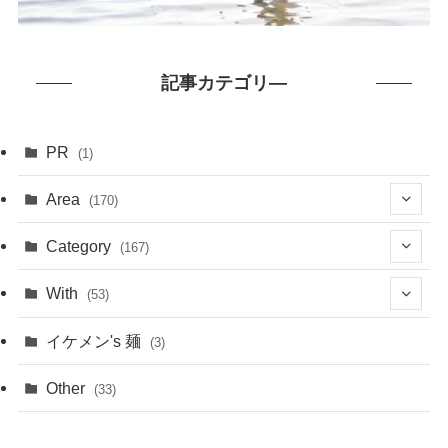
記事カテゴリ―
PR
(1)
Area
(170)
(1)
Category
(167)
(10)
(21)
With
(53)
(6)
(114)
(15)
イケメン's 麺
(3)
(20)
(48)
(43)
Other
(33)
(38)
(14)
(50)