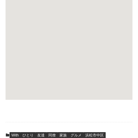
With
ひとり
友達
同僚
家族
グルメ
浜松市中区