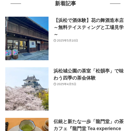
新着記事
【浜松で酒体験】花の舞酒造本店
～無料テイスティングと工場見学
～
2025年5月10日
浜松城公園の茶室「松韻亭」で味
わう四季の茶会体験
2025年4月5日
伝統と新たな一歩「龍門堂」の茶
カフェ『龍門堂 Tea experience