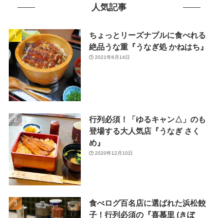
(7)
人気記事
(7)
(31)
(11)
(49)
ちょっとリーズナブルに食べれる
絶品うな重『うなぎ処 かねはち』
(1)
2021年6月14日
(3)
(26)
(46)
行列必須！「ゆるキャン△」のも
(1)
登場する大人気店『うなぎ さく
め』
2020年12月10日
食べログ百名店に選ばれた浜松餃
子！行列必須の『喜慕里 (きぼ